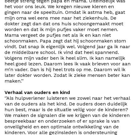
beetje streng tegen papa en mama. Uiteindelijk was
het voor ons leuk. We kregen nieuwe kleren en
gingen naar de speeltuin. Omdat ik astma heb, gaat
mijn oma wel eens mee naar het ziekenhuis. De
dokter zegt dan dat ons huis schoongemaakt moet
worden en dat ik mijn pufjes vaker moet nemen.
Mama vergeet de pufjes net als ik en kan niet
schoonmaken. Papa zegt dat hij schoonmaken stom
vindt. Dat snap ik eigenlijk wel. Volgend jaar ga ik naar
de middelbare school. Ik vind dat heel spannend.
Volgens mijn vader ben ik heel slim. Ik kan namelijk
heel goed lezen. Daarom lees ik vaak brieven voor aan
m’n vader. Dan is hij heel trots op me. Daarom wil ik
later dokter worden. Zodat ik zieke mensen beter kan
maken.’’
Verhaal van ouders en kind
‘’Als hulpverlener luisteren we zowel naar het verhaal
van de ouders als het kind. De ouders doen duidelijk
hun best, maar is de situatie veilig voor de kinderen?
We maken de signalen die we krijgen van de kinderen
bespreekbaar en onderzoeken of er sprake is van
onveiligheid en een optimale ontwikkeling van de
kinderen. Voor alle gezinsleden is ondersteuning