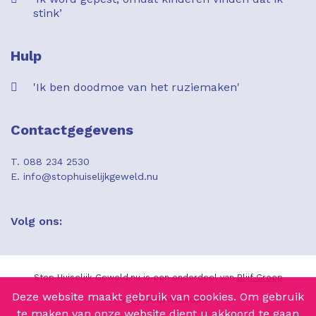
stink’
Hulp
'Ik ben doodmoe van het ruziemaken'
Contactgegevens
T. 088 234 2530
E. info@stophuiselijkgeweld.nu
Volg ons:
Stop Huiselijk Geweld.nu is een onderdeel van
B
lijf Groep
Deze website maakt gebruik van cookies. Om gebruik
Privacy voorwaarden
te maken van onze website dient u akkoord te gaan